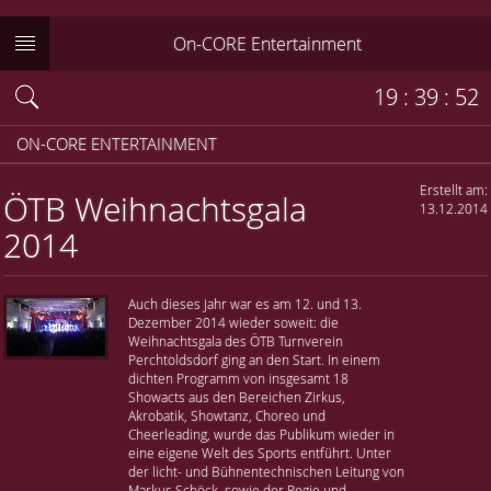
On-CORE Entertainment
19
:
39
:
52
ON-CORE ENTERTAINMENT
Erstellt am:
ÖTB Weihnachtsgala
13.12.2014
2014
Auch dieses Jahr war es am 12. und 13.
Dezember 2014 wieder soweit: die
Weihnachtsgala des ÖTB Turnverein
Perchtoldsdorf ging an den Start. In einem
dichten Programm von insgesamt 18
Showacts aus den Bereichen Zirkus,
Akrobatik, Showtanz, Choreo und
Cheerleading, wurde das Publikum wieder in
eine eigene Welt des Sports entführt. Unter
der licht- und Bühnentechnischen Leitung von
Markus Schöck, sowie der Regie und