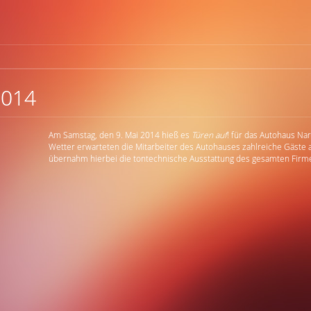
2014
Am Samstag, den 9. Mai 2014 hieß es
Türen auf
! für das Autohaus N
Wetter erwarteten die Mitarbeiter des Autohauses zahlreiche Gäste
übernahm hierbei die tontechnische Ausstattung des gesamten Firm