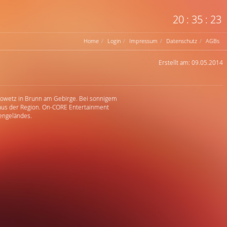
20
:
35
:
23
Home
Login
Impressum
Datenschutz
AGBs
Erstellt am: 09.05.2014
arowetz in Brunn am Gebirge. Bei sonnigem
 aus der Region. On-CORE Entertainment
engeländes.