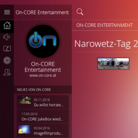
On-CORE Entertainment

ON-CORE ENTERTAINMENT

Narowetz-Tag 


On-CORE
Entertainment

www.on-core.at
NEUES VON ON-CORE
05.11.2018
Du willst heiraten?
17.05.2016
On-CORE JukeBox wieder online!
03.04.2016
Imagefilmproduktion HiQ Solutions